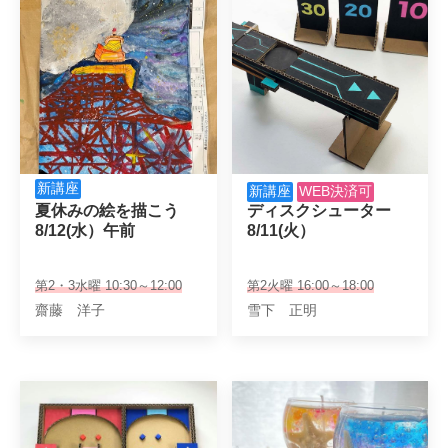
新講座
新講座
WEB決済可
夏休みの絵を描こう

ディスクシューター

8/12(水）午前
8/11(火）
第2・3水曜 10:30～12:00
第2火曜 16:00～18:00
齋藤 洋子
雪下 正明