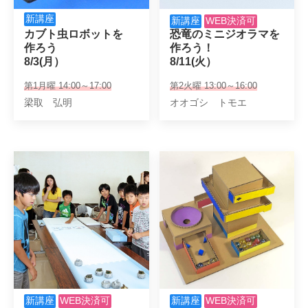
新講座
新講座
WEB決済可
カブト虫ロボットを

恐竜のミニジオラマを
作ろう

作ろう！

8/3(月）
8/11(火）
第1月曜 14:00～17:00
第2火曜 13:00～16:00
梁取 弘明
オオゴシ トモエ
新講座
WEB決済可
新講座
WEB決済可