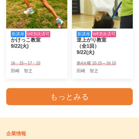
新講座
WEB決済可
新講座
WEB決済可
かけっこ教室

逆上がり教室

9/22(火)
（全1回）

9/22(火)
16：15～17：15
第4火曜 15:15～16:15
田崎 智之
田崎 智之
もっとみる
企業情報