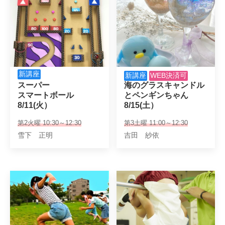
新講座
新講座
WEB決済可
スーパー

海のグラスキャンドル

スマートボール

とペンギンちゃん

8/11(火）
8/15(土）
第2火曜 10:30～12:30
第3土曜 11:00～12:30
雪下 正明
吉田 紗依