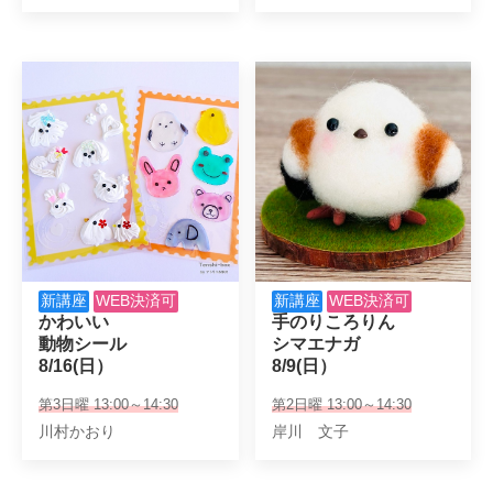
新講座
WEB決済可
新講座
WEB決済可
かわいい

手のりころりん

動物シール

シマエナガ

8/16(日）
8/9(日）
第3日曜 13:00～14:30
第2日曜 13:00～14:30
川村かおり
岸川 文子