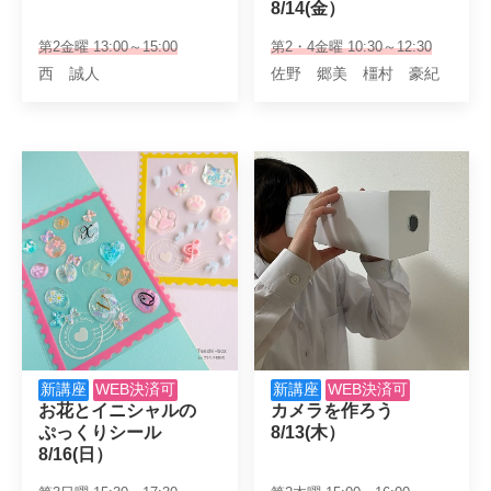
8/14(金）
第2金曜 13:00～15:00
第2・4金曜 10:30～12:30
西 誠人
佐野 郷美 橿村 豪紀
新講座
WEB決済可
新講座
WEB決済可
お花とイニシャルの

カメラを作ろう

ぷっくりシール

8/13(木）
8/16(日）