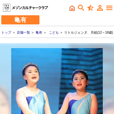
亀有
トップ
＞
店舗一覧
＞
亀有
＞
こども
＞ リトルジェンヌ 月組(12～18歳)