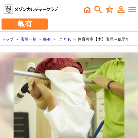
亀有
トップ
＞
店舗一覧
＞
亀有
＞
こども
＞ 体育教室【木】園児～低学年