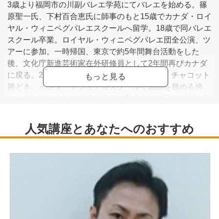
3歳より福岡市の川副バレエ学苑にてバレエを始める。篠
原聖一氏、下村百合恵氏に師事のもと15歳でカナダ・ロイ
ヤル・ウィニペグバレエスクールへ留学。18歳で同バレエ
スクール卒業。ロイヤル・ウィニペグバレエ団全公演、ツ
アーに参加。一時帰国、東京で約5年間舞台活動をした
後、文化庁新進芸術家在外研修員として2年間再びカナダ
に戻る。2007年帰国。AmgelRDancePalace、チャコット
勝どき、インターナショナルスクールで講師を務める傍
ら、ダンサーとしての舞台活動や数多くの作品の振付も意
欲的に行っている