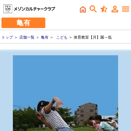
亀有
トップ
＞
店舗一覧
＞
亀有
＞
こども
＞ 体育教室【月】園～低