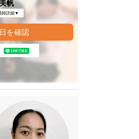
美帆
講師詳細▼
日を確認