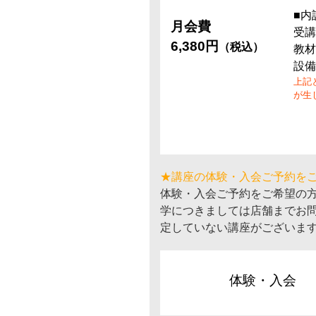
■内
月会費
受講
6,380円
（税込）
教材
設備
上記
が生
★講座の体験・入会ご予約を
体験・入会ご予約をご希望の
学につきましては店舗までお
定していない講座がございま
体験・入会