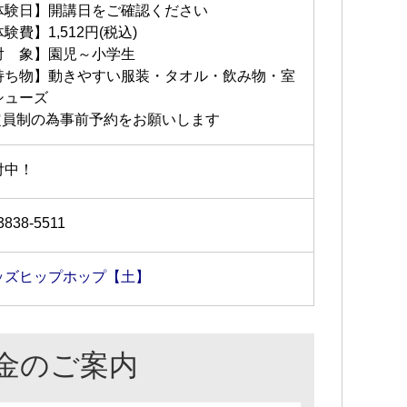
体験日】開講日をご確認ください
験費】1,512円(税込)
対 象】園児～小学生
持ち物】動きやすい服装・タオル・飲み物・室
シューズ
定員制の為事前予約をお願いします
付中！
3838-5511
ッズヒップホップ【土】
金のご案内