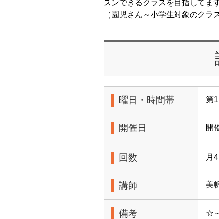
スンできるクラスを目指してま
（園児さん～小学生対象のクラ
曜日・時間帯
第1
開催日
開
回数
月
講師
美
備考
☆