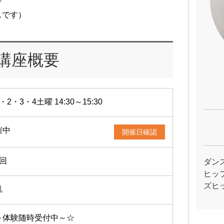
す
スです）
講座概要
・2・3・4土曜 14:30～15:30
催中
開催日確認
4回
ダン
ヒッ
ズヒ
帆
～体験随時受付中～☆