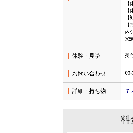
【
【体
【
【
内
※
体験・見学
受
お問い合わせ
03-
詳細・持ち物
キ
料