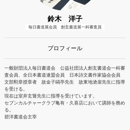
鈴木 洋子
毎日書道展会員　創玄書道展一科審査員
プロフィール
一般財団法人毎日書道会 公益社団法人創玄書道会一科審
査会員、全日本書道連盟会員 日本詩文書作家協会会員
文部勲章授章者 故金子鷗亭先生 故東地滄崖先生に指導
を受ける。
現在は室井玄聳先生に指導を受けています。
セブンカルチャークラブ亀有・久喜店において講師を務め
る。
碧洋書道会主宰