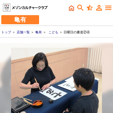
亀有
トップ
＞
店舗一覧
＞
亀有
＞
こども
＞ 日曜日の書道②④