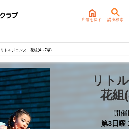
店舗を探す
講座検索
 リトルジェンヌ 花組(4～7歳)
リトル
花組(
開催
第3日曜 1