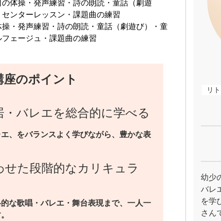
口の体操・発声練習・詩の朗読・童話（劇遊
・センターレッスン・課題曲の練習
体操・発声練習・詩の朗読・童話（劇遊び）・童
ルフェージュ・課題曲の練習
講座のポイント
リト
居・バレエを総合的に学べる
レエ、をバランスよく学びながら、豊かな表
わせた段階的なカリキュラ
幼少
バレ
を学
格的な歌唱・バレエ・舞台表現まで、一人一
さん
す。