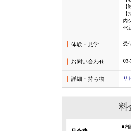
【
【
内
※
体験・見学
受
お問い合わせ
03-
詳細・持ち物
リ
料
■内