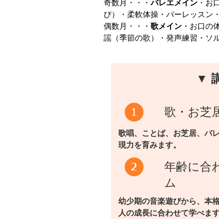
奇数月・・・
バレエメイン
・お
び）・柔軟体操・バーレッスン
偶数月・・・
歌メイン
・お口の
謡（季節の歌）・発声練習・ソ
▼ 
歌・お芝
歌唱、ことば、お芝居、バ
現力を育みます。
年齢に合
ム
幼少期の音楽遊びから、本
人の成長に合わせて学べま