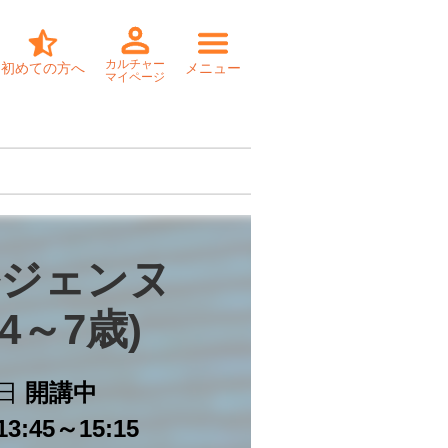
カルチャー
初めての方へ
メニュー
マイページ
ジェンヌ

4～7歳)
日
開講中
3:45～15:15