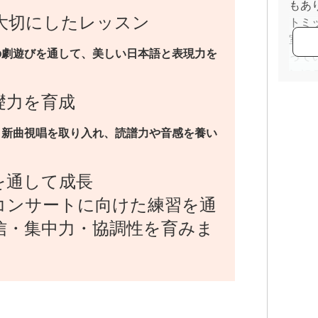
もあ
大切にしたレッスン
トミ
室に
の劇遊びを通して、美しい日本語と表現力を
って
ンに
して
礎力を育成
、新曲視唱を取り入れ、読譜力や音感を養い
を通して成長
コンサートに向けた練習を通
信・集中力・協調性を育みま