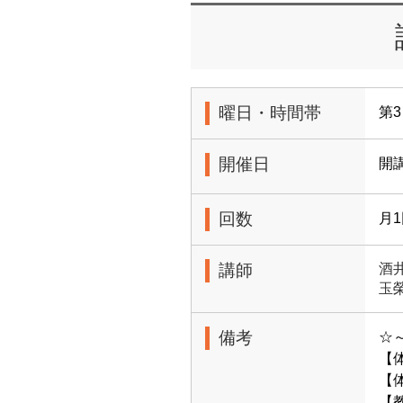
曜日・時間帯
第3
開催日
開
回数
月
講師
酒
玉
備考
☆
【
【体
【