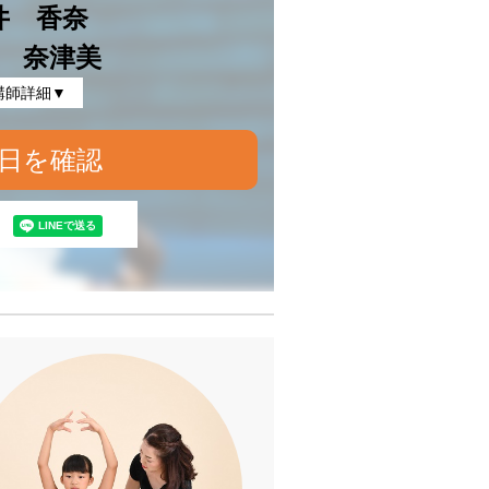
井 香奈
 奈津美
講師詳細▼
日を確認