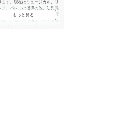
ります。現在はミュージカル、リ
ック、バレエの指導の他、幼児教
てペーパーや行動観察の指導を行
います。また、子役オーディショ
ご興味のある方のご相談にも対応
います。