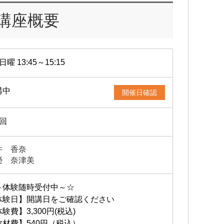
講座概要
日曜 13:45～15:15
講中
開催日確認
1回
井 香奈
榮 奈津美
～体験随時受付中～☆
体験日】開講日をご確認ください
験費】3,300円(税込)
教材費】540円（税込）