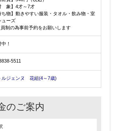
対 象】4才～7才
持ち物】動きやすい服装・タオル・飲み物・室
シューズ
定員制の為事前予約をお願いします
付中！
3838-5511
トルジェンヌ 花組(4～7歳)
金のご案内
訳