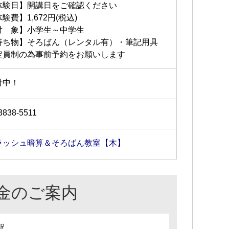
体験日】開講日をご確認ください
験費】1,672円(税込)
対 象】小学生～中学生
持ち物】そろばん（レンタル有）・筆記用具
定員制の為事前予約をお願いします
付中！
3838-5511
ラッシュ暗算＆そろばん教室【木】
金のご案内
訳