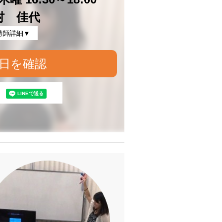
村 佳代
講師詳細▼
日を確認