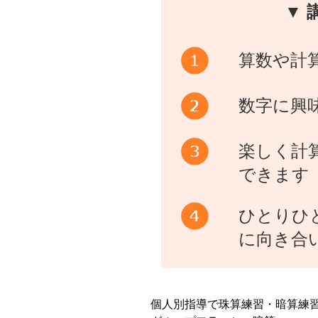
▼ 
算数や計
数字に興
楽しく計
できます
ひとりひ
に向き合
個人別指導で珠算練習・暗算練