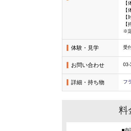
【
【体
【
【
※
体験・見学
受
お問い合わせ
03-
詳細・持ち物
フ
料
■内