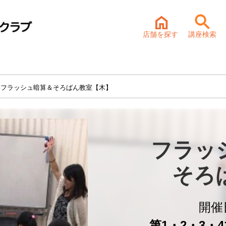
店舗を探す
講座検索
 フラッシュ暗算＆そろばん教室【木】
フラッ
そろ
開催
第1・2・3・4木