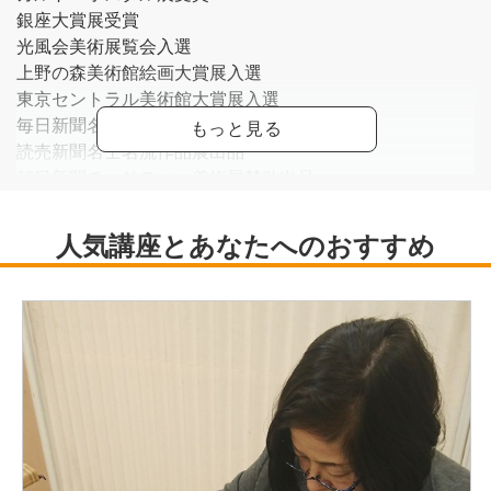
銀座大賞展受賞
光風会美術展覧会入選
上野の森美術館絵画大賞展入選
東京セントラル美術館大賞展入選
毎日新聞名士寄贈書画工芸展賛助出品
読売新聞名士名流作品展出品
朝日新聞チャリティー美術展賛助出品
三越、西武、他各地で個展開催