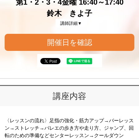
第1・2・3・4金曜 16:40～17:40
鈴木 きよ子
講師詳細▼
開催日を確認
講座内容
〈レッスンの流れ〉足指の強化・筋力アップ→バーレッス
ン→ストレッチ→バレエの歩き方や走り方、ジャンプ、回
転のための準備などセンターレッスン→クールダウン