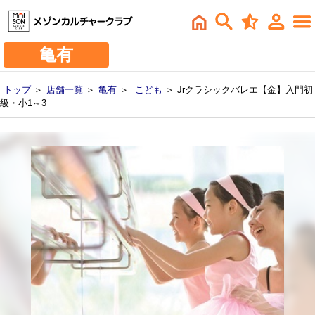
亀有
トップ
＞
店舗一覧
＞
亀有
＞
こども
＞ Jrクラシックバレエ【金】入門初
級・小1～3