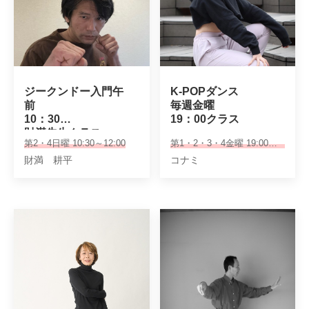
ジークンドー入門午
K-POPダンス

前　

毎週金曜

10：30

19：00クラス
財満先生クラス
第2・4日曜 10:30～12:00
第1・2・3・4金曜 19:00～20:00
財満 耕平
コナミ