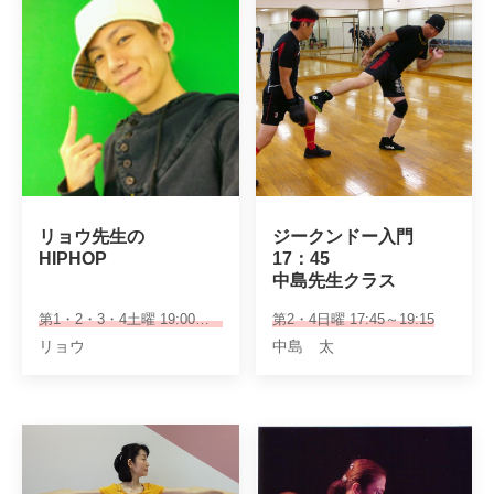
リョウ先生の

ジークンドー入門

HIPHOP
17：45

中島先生クラス
第1・2・3・4土曜 19:00～20:00
第2・4日曜 17:45～19:15
リョウ
中島 太