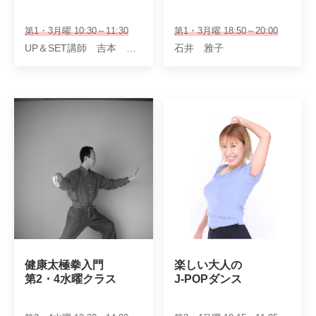
第1・3月曜 10:30～11:30
第1・3月曜 18:50～20:00
UP＆SET講師 吉本 光志 松田 将典
石井 雅子
健康太極拳入門　

楽しい大人の

第2・4水曜クラス
J-POPダンス　