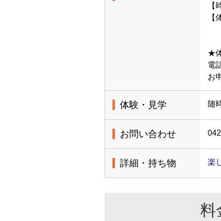
【時
【体
★
電話
お
体験・見学
随
お問い合わせ
042
詳細・持ち物
楽
料