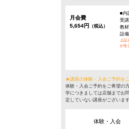
■内
月会費
受講
5,654円
（税込）
教材
設備
上記
が生
★講座の体験・入会ご予約を
体験・入会ご予約をご希望の
学につきましては店舗までお
定していない講座がございま
体験・入会