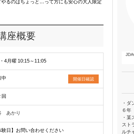
てやるのはちょっと…って方にも安心の大人限定
講座概要
JD
・4月曜 10:15～11:05
催中
開催日確認
２回
・ダ
６年
谷 あかり
・某
スト
体験日】お問い合わせください
ルチ