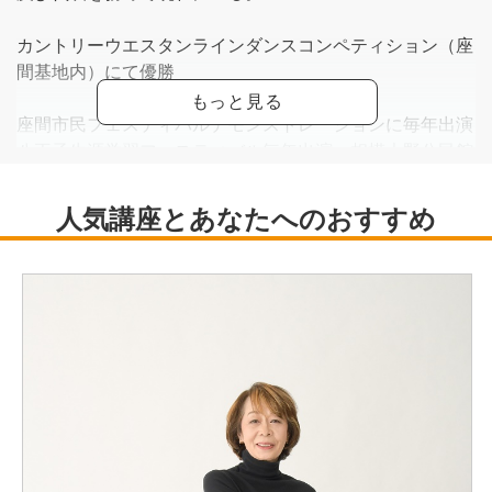
カントリーウエスタンラインダンスコンペティション（座
間基地内）にて優勝
座間市民フェスティバルデモンストレーションに毎年出演
八王子生涯学習フェスティバル毎年出演、相模大野公民館
祭り毎年出演
老人ケアセンター訪問、フェスティバルにて講習等
一般社団法人：日本カントリー＆ラインダンススポーツ連
盟（JCDSF)
上級指導者及び資格委員会担当所属
八王子教室・相模大野教室・座間基地内教室
https://www.facebook.com/JCLDSF.org/?locale=ja_JP