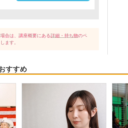
い場合は、講座概要にある
詳細・持ち物
のペ
たします。