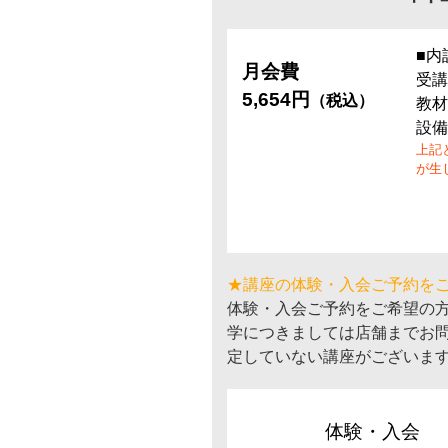
■内
月会費
受講
5,654円
（税込）
教材
設備
上記
が生
★講座の体験・入会ご予約を
体験・入会ご予約をご希望の
学につきましては店舗までお
定していない講座がございま
体験・入会