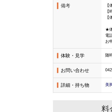
備考
【
【時
【体
★
電話
お
体験・見学
随
お問い合わせ
042
詳細・持ち物
美
料