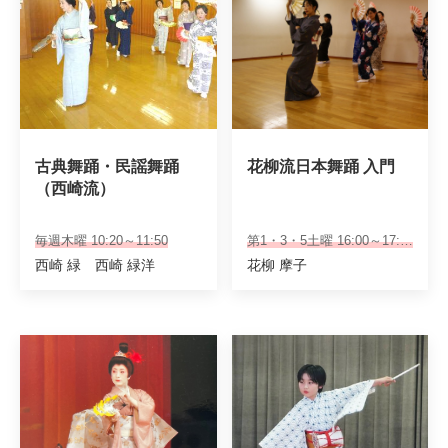
古典舞踊・民謡舞踊
花柳流日本舞踊 入門
（西崎流）
毎週木曜 10:20～11:50
第1・3・5土曜 16:00～17:30
西崎 緑 西崎 緑洋
花柳 摩子