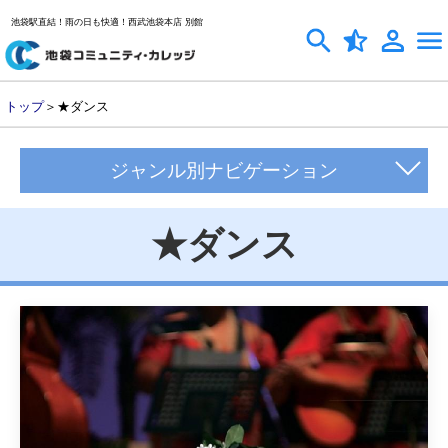
池袋駅直結！雨の日も快適！西武池袋本店 別館
トップ
＞★ダンス
ジャンル別ナビゲーション
★ダンス