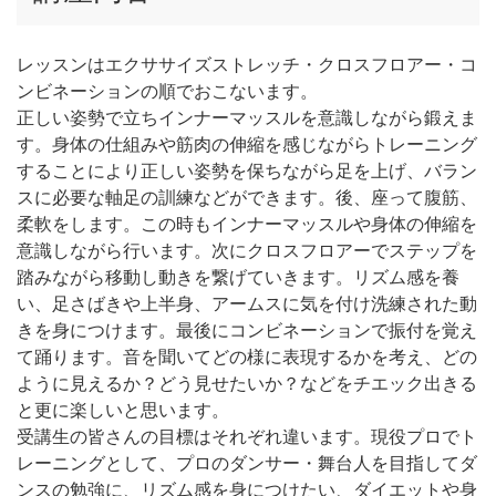
レッスンはエクササイズストレッチ・クロスフロアー・コ
ンビネーションの順でおこないます。
正しい姿勢で立ちインナーマッスルを意識しながら鍛えま
す。身体の仕組みや筋肉の伸縮を感じながらトレーニング
することにより正しい姿勢を保ちながら足を上げ、バラン
スに必要な軸足の訓練などができます。後、座って腹筋、
柔軟をします。この時もインナーマッスルや身体の伸縮を
意識しながら行います。次にクロスフロアーでステップを
踏みながら移動し動きを繋げていきます。リズム感を養
い、足さばきや上半身、アームスに気を付け洗練された動
きを身につけます。最後にコンビネーションで振付を覚え
て踊ります。音を聞いてどの様に表現するかを考え、どの
ように見えるか？どう見せたいか？などをチエック出きる
と更に楽しいと思います。
受講生の皆さんの目標はそれぞれ違います。現役プロでト
レーニングとして、プロのダンサー・舞台人を目指してダ
ンスの勉強に、リズム感を身につけたい、ダイエットや身