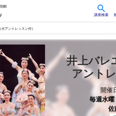
 別館
講座検索
（ポアントレッスン付）
井上バレ
アントレ
開催
毎週水曜 1
佐