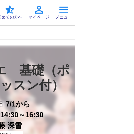
初めての方へ
マイページ
メニュー
エ　基礎（ポ
ッスン付）
日
7/1から
4:30～16:30
藤 深雪