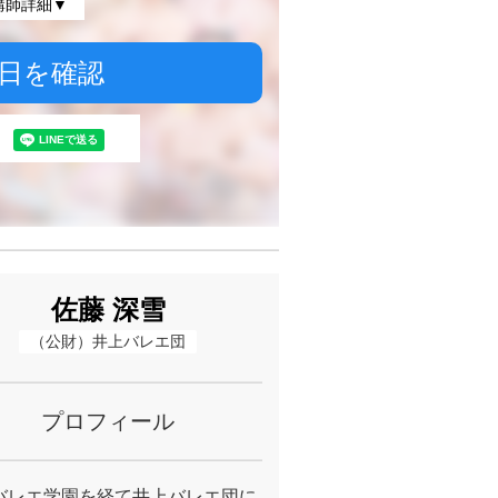
講師詳細▼
日を確認
佐藤 深雪
（公財）井上バレエ団
プロフィール
バレエ学園を経て井上バレエ団に