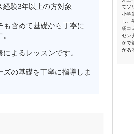
ス経験3年以上の方対象
てソ
小学
し、
チも含めて基礎から丁寧に
袋コ
す。
セン
かで
があ
奏によるレッスンです。
ーズの基礎を丁寧に指導しま