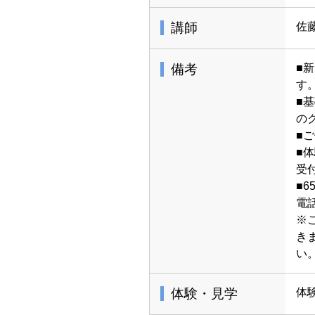
講師
佐
備考
■
す
■
の
■
■
受
■
電
※
き
い
体験・見学
体