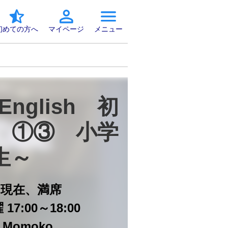
初めての方へ
マイページ
メニュー
 English　初
　①③　小学
生～
日
現在、満席
17:00～18:00
. Momoko