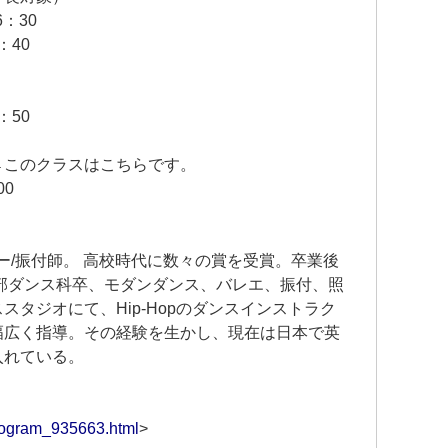
：30
：40
生）
：50
←このクラスはこちらです。
00
ダンサー/振付師。 高校時代に数々の賞を受賞。卒業後
部ダンス科卒、モダンダンス、バレエ、振付、照
タジオにて、Hip-Hopのダンスインストラク
幅広く指導。その経験を生かし、現在は日本で英
入れている。
program_935663.html
>