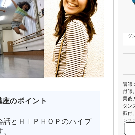
ダン
講師：
付師
業後
講座のポイント
ダン
振付
会話とＨＩＰＨＯＰのハイブ
ンスス
イン
す。
人ま