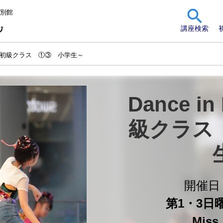
 別館
講座検索
lish 初級クラス ①③ 小学生～
Dance in
級クラス
開催
第1・3日曜 
Miss