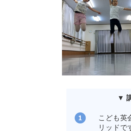
▼ 
こども英
リッドで