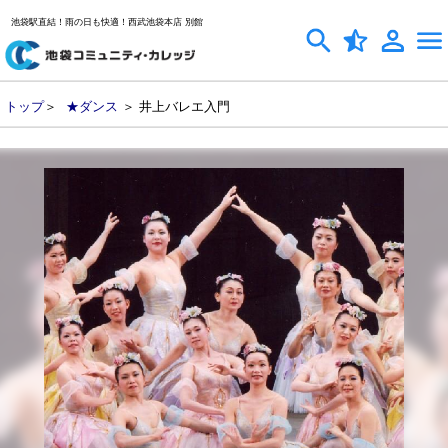
池袋駅直結！雨の日も快適！西武池袋本店 別館
トップ
＞
★ダンス
＞ 井上バレエ入門