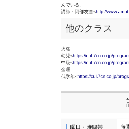
んでいる。
講師：阿部友喜<
http://www.ambt.
他のクラス
火曜
幼児<
https://cul.7cn.co.jp/prog
中級<
https://cul.7cn.co.jp/prog
金曜
低学年<
https://cul.7cn.co.jp/pr
曜日・時間帯
毎週