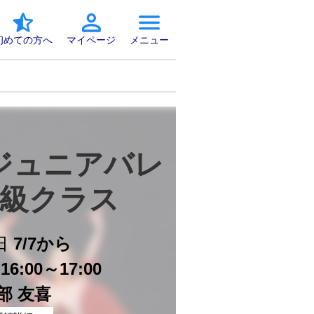
初めての方へ
マイページ
メニュー
ジュニアバレ
級クラス
日
7/7から
6:00～17:00
部 友喜