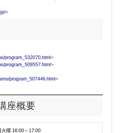
jp/
>
rams/program_532070.html
>
rams/program_509557.html
>
ograms/program_507446.html
>
講座概要
火曜 16:00～17:00