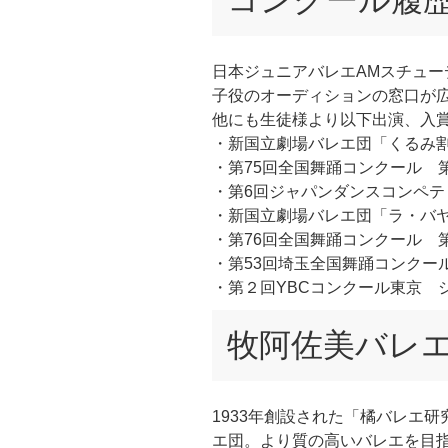
コンクール履
日本ジュニアバレエAMスチュ
子役のオーディションの窓口が
他にも生徒様より以下出演、入
・新国立劇場バレエ団「くるみ
・第75回全国舞踊コンクール 
・第6回ジャパンダンスコンペテ
・新国立劇場バレエ団「ラ・バ
・第76回全国舞踊コンクール 
・第53回埼玉全国舞踊コンクー
・第２回YBCコンクール東京 
牧阿佐美バレ
1933年創設された「橘バレエ
エ団。より質の高いバレエを目