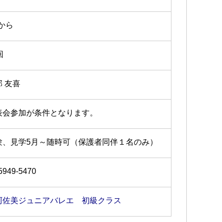
7から
回
部 友喜
表会参加が条件となります。
験、見学5月～随時可（保護者同伴１名のみ）
5949-5470
阿佐美ジュニアバレエ 初級クラス