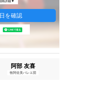
講師詳細▼
日を確認
阿部 友喜
牧阿佐美バレエ団