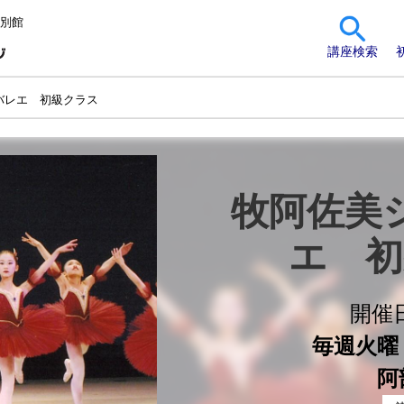
 別館
講座検索
バレエ 初級クラス
牧阿佐美
エ　初
開催
毎週火曜 1
阿