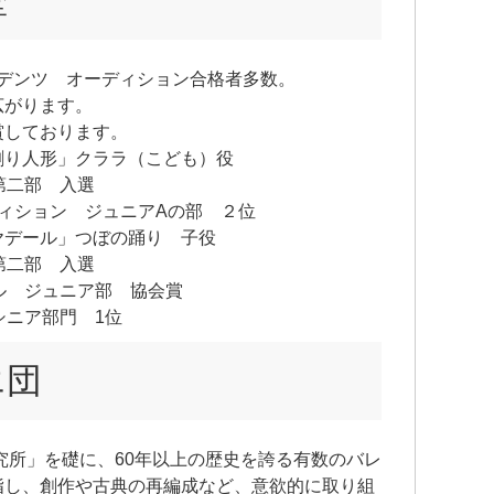
歴
ーデンツ オーディション合格者多数。
広がります。
賞しております。
割り人形」クララ（こども）役
第二部 入選
ィション ジュニアAの部 ２位
ヤデール」つぼの踊り 子役
第二部 入選
ル ジュニア部 協会賞
シニア部門 1位
エ団
研究所」を礎に、60年以上の歴史を誇る有数のバレ
指し、創作や古典の再編成など、意欲的に取り組