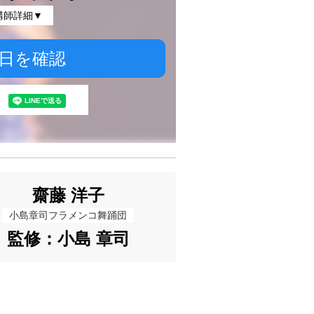
講師詳細▼
日を確認
齋藤 洋子
小島章司フラメンコ舞踊団
監修：小島 章司