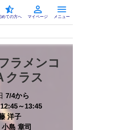
初めての方へ
マイページ
メニュー
フラメンコ 
Ａクラス
日
7/4から
2:45～13:45
藤 洋子
小島 章司