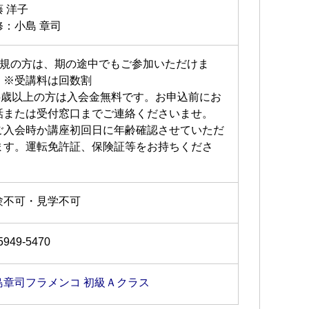
藤 洋子
修：小島 章司
新規の方は、期の途中でもご参加いただけま
。※受講料は回数割
65歳以上の方は入会金無料です。お申込前にお
話または受付窓口までご連絡くださいませ。
ご入会時か講座初回日に年齢確認させていただ
ます。運転免許証、保険証等をお持ちくださ
。
験不可・見学不可
5949-5470
島章司フラメンコ 初級Ａクラス