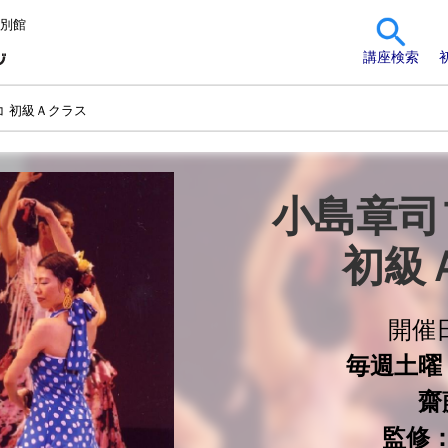
 別館
講座検索
コ 初級Ａクラス
小島章司
初級
開催
毎週土曜 1
齋
監修：