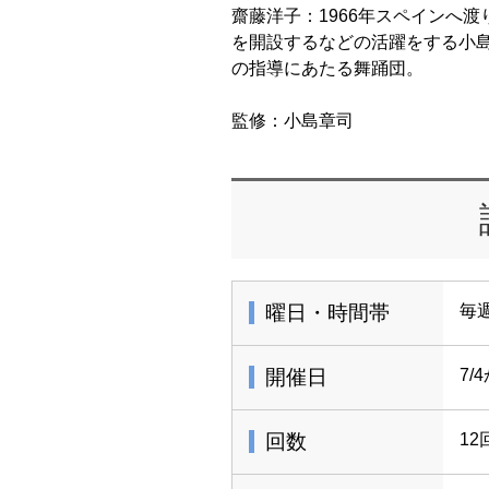
齋藤洋子：1966年スペインへ
を開設するなどの活躍をする小
の指導にあたる舞踊団。
監修：小島章司
曜日・時間帯
毎週
開催日
7/
回数
12