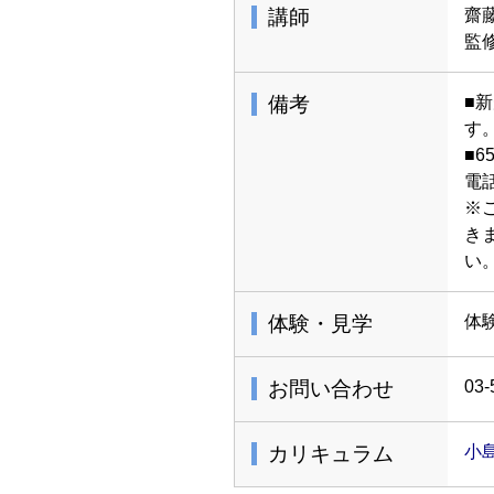
講師
齋
監
備考
■
す
■
電
※
き
い
体験・見学
体
お問い合わせ
03-
カリキュラム
小