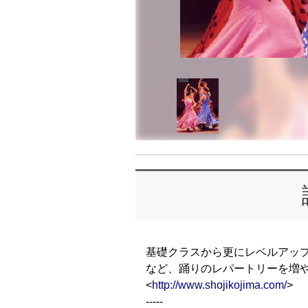
基礎クラスから更にレベルアッ
など、踊りのレパートリーを増
<
http://www.shojikojima.com/
>
-----