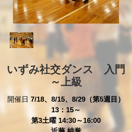
いずみ社交ダンス　入門
～上級
開催日
7/18、8/15、8/29（第5週目）
13：15～
第3土曜 14:30～16:00
近藤 純誉