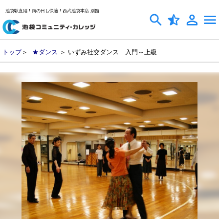
池袋駅直結！雨の日も快適！西武池袋本店 別館
トップ
＞
★ダンス
＞ いずみ社交ダンス 入門～上級