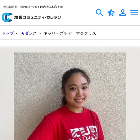
池袋駅直結！雨の日も快適！西武池袋本店 別館
トップ
＞
★ダンス
＞ キャリーズチア 大会クラス