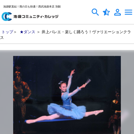
池袋駅直結！雨の日も快適！西武池袋本店 別館
トップ
＞
★ダンス
＞ 井上バレエ・楽しく踊ろう！ヴァリエーションクラ
ス