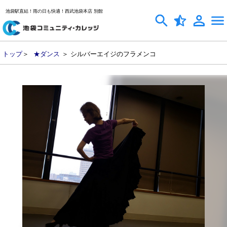
池袋駅直結！雨の日も快適！西武池袋本店 別館
トップ
＞
★ダンス
＞ シルバーエイジのフラメンコ