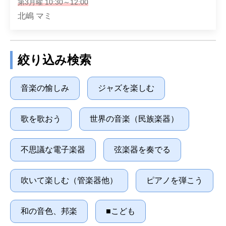
第3月曜 10:30～12:00
北嶋 マミ
絞り込み検索
音楽の愉しみ
ジャズを楽しむ
歌を歌おう
世界の音楽（民族楽器）
不思議な電子楽器
弦楽器を奏でる
吹いて楽しむ（管楽器他）
ピアノを弾こう
和の音色、邦楽
■こども