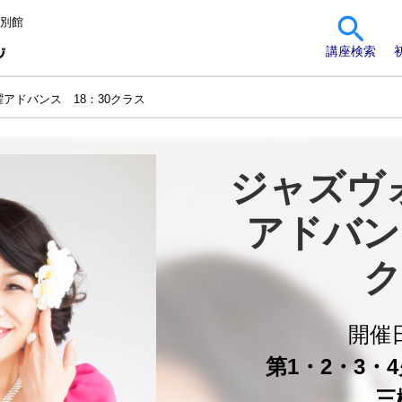
 別館
講座検索
アドバンス 18：30クラス
ジャズヴ
アドバン
ク
開催
第1・2・3・4火
三