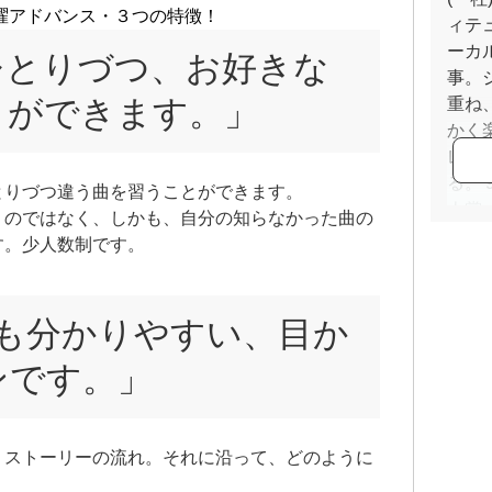
曜アドバンス・３つの特徴！
ィテ
ーカ
ひとりづつ、お好きな
事。
とができます。」
重ね
かく
レッ
る。
とりづつ違う曲を習うことができます。
人賞
うのではなく、しかも、自分の知らなかった曲の
ム４枚
す。少人数制です。
Hous
ても分かりやすい、目か
ンです。」
。ストーリーの流れ。それに沿って、どのように
。