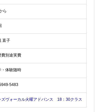
7から
回
槻 直子
材費別途実費
学・体験随時
5949-5483
ャズヴォーカル火曜アドバンス 18：30クラス