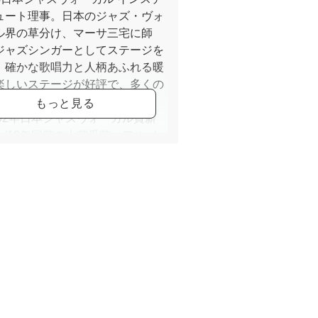
ュート理事。日本のジャズ・ヴォ
ル界の草分け、マーサ三宅に師
ジャズシンガーとしてステージを
、確かな歌唱力と人柄あふれる暖
楽しいステージが好評で、多くの
スン生を抱える人気講師でもあ
'92年日本ジャズヴォーカル賞新
。'12年同賞の大賞受賞。アルバ
も好評発売中。Jazz Vocal
e,Tokyo講師