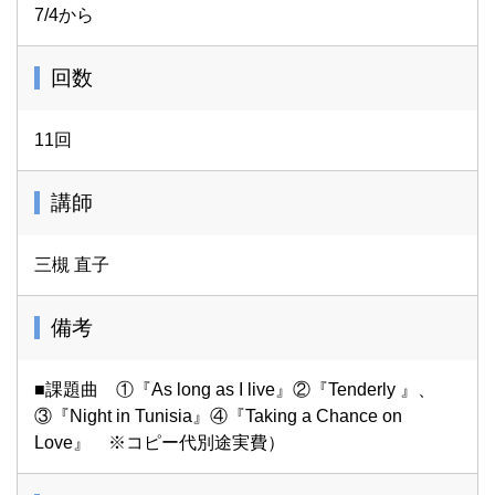
7/4から
回数
11回
講師
三槻 直子
備考
■課題曲 ①『As long as I live』②『Tenderly 』、
③『Night in Tunisia』④『Taking a Chance on
Love』 ※コピー代別途実費）