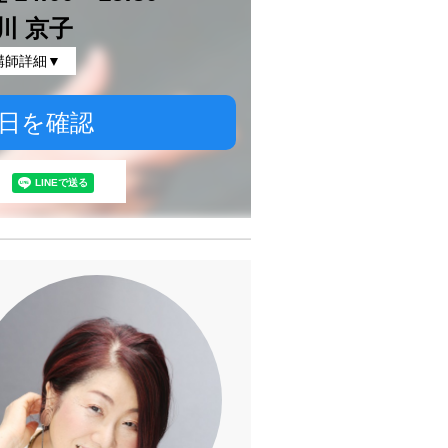
川 京子
講師詳細▼
日を確認