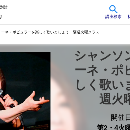
 別館
講座検索
ォーネ・ポピュラーを楽しく歌いましょう 隔週火曜クラス
シャンソ
ーネ・ポ
しく歌い
週火
開催
第2・4火曜 