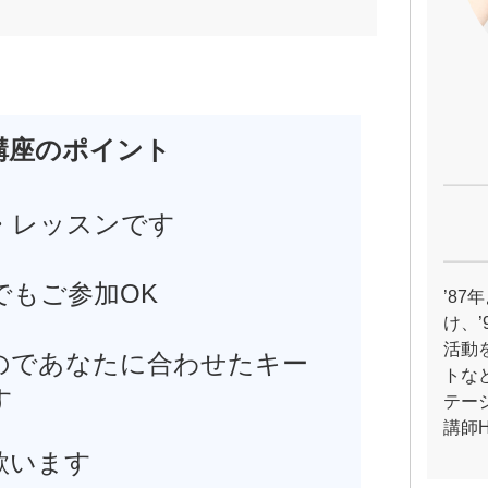
講座のポイント
・レッスンです
でもご参加OK
’8
け、
活動
のであなたに合わせたキー
トな
す
テー
講師H
歌います