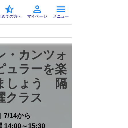
初めての方へ
マイページ
メニュー
ン・カンツォ
ピュラーを楽
ましょう　隔
曜クラス
日
7/14から
14:00～15:30