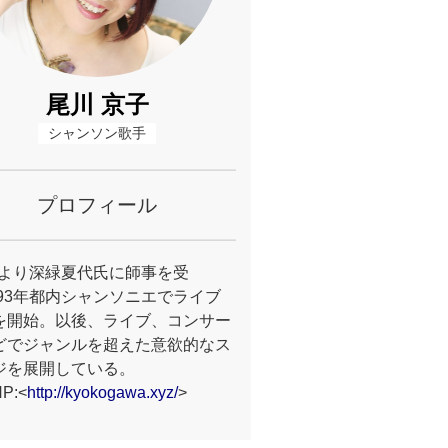
尾川 京子
シャンソン歌手
プロフィール
7年より深緑夏代氏に師事を受
’93年都内シャンソニエでライブ
を開始。以後、ライブ、コンサー
どでジャンルを超えた意欲的なス
ジを展開している。
P:<
http://kyokogawa.xyz/
>