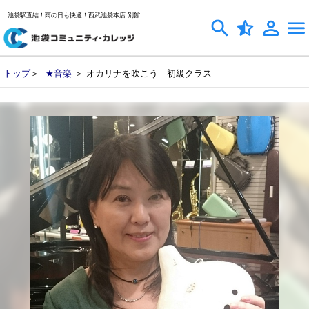
池袋駅直結！雨の日も快適！西武池袋本店 別館
トップ
＞
★音楽
＞ オカリナを吹こう 初級クラス