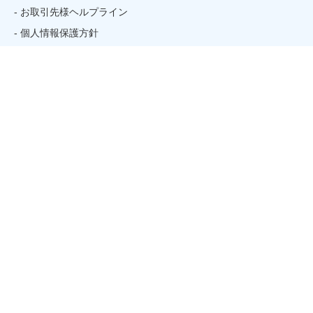
- お取引先様ヘルプライン
- 個人情報保護方針
コンテンツ
- ホーム
- トピックス
- 講座を探す
- お問い合わせ
- 初めての方
- アルバイト・パートタイマー採用情報
姉妹校のご案内
関連リンク