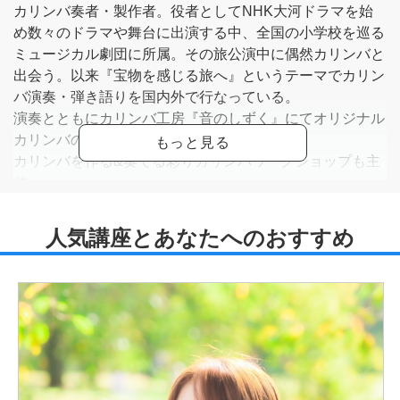
カリンバ奏者・製作者。役者としてNHK大河ドラマを始
め数々のドラマや舞台に出演する中、全国の小学校を巡る
ミュージカル劇団に所属。その旅公演中に偶然カリンバと
出会う。以来『宝物を感じる旅へ』というテーマでカリン
バ演奏・弾き語りを国内外で行なっている。
演奏とともにカリンバ工房『音のしずく』にてオリジナル
カリンバの製作も行う。
カリンバを作る&奏でる彩りカリンバワークショップも主
催