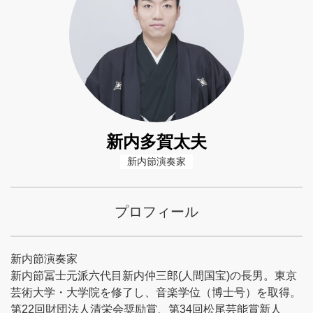
新内多賀太夫
新内節演奏家
プロフィール
新内節演奏家
新内節冨士元派六代目新内仲三郎(人間国宝)の長男。東京
芸術大学・大学院を修了し、音楽学位（博士号）を取得。
第22回財団法人清栄会奨励賞、第34回松尾芸能賞新人