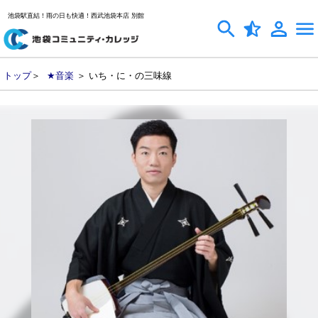
池袋駅直結！雨の日も快適！西武池袋本店 別館
トップ
＞
★音楽
＞ いち・に・の三味線