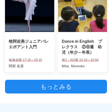
牧阿佐美ジュニアバレ
Dance in English　プ
エポアント入門
レクラス　②④週　幼
児（年少～年長）
毎週金曜 17:15～19:10
第2・4日曜 16:10～16:50
阿部 友喜
Miss. Momoko
もっとみる