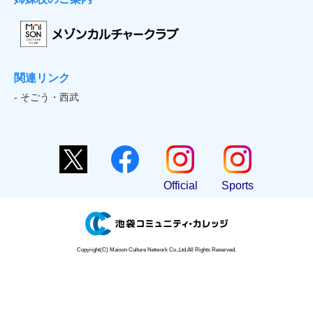
関連リンク
- そごう・西武
Official
Sports
Copyright(C) Maison Culture Network Co.,Ltd.All Rights Reserved.