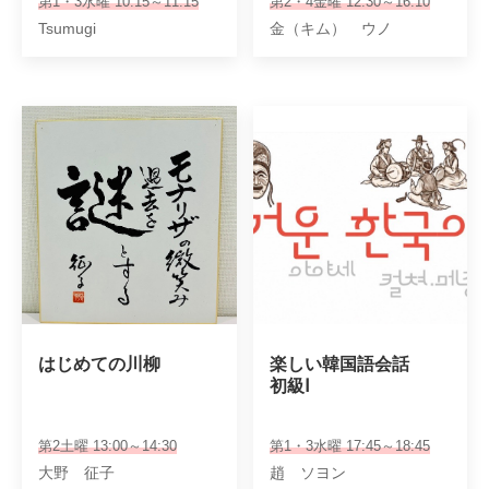
第1・3水曜 10:15～11:15
第2・4金曜 12:30～16:10
Tsumugi
金（キム） ウノ
はじめての川柳
楽しい韓国語会話 

初級Ⅰ
第2土曜 13:00～14:30
第1・3水曜 17:45～18:45
大野 征子
趙 ソヨン