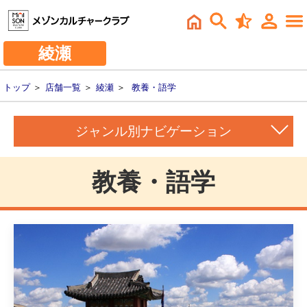
綾瀬
トップ
＞
店舗一覧
＞
綾瀬
＞
教養・語学
ジャンル別ナビゲーション
教養・語学