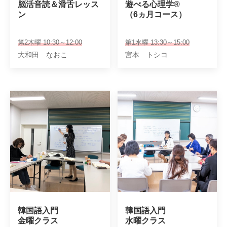
脳活音読＆滑舌レッス
遊べる心理学®

ン
（6ヵ月コース）
第2木曜 10:30～12:00
第1水曜 13:30～15:00
大和田 なおこ
宮本 トシコ
韓国語入門

韓国語入門

金曜クラス
水曜クラス