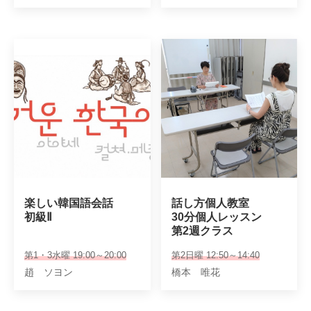
楽しい韓国語会話

話し方個人教室

初級Ⅱ
30分個人レッスン

第2週クラス
第1・3水曜 19:00～20:00
第2日曜 12:50～14:40
趙 ソヨン
橋本 唯花