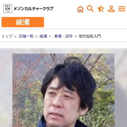
綾瀬
トップ
＞
店舗一覧
＞
綾瀬
＞
教養・語学
＞ 現代短歌入門