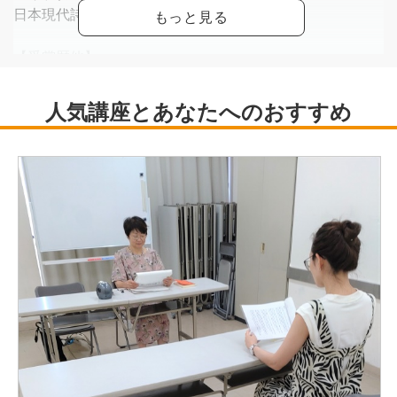
日本現代詩歌文学館評議員
【受賞歴他】
・2007年 第一歌集『スサノオの泣き虫』で第13回日本歌
人クラブ新人賞受賞
・2020年 第二歌集『プレシピス precipice』上梓