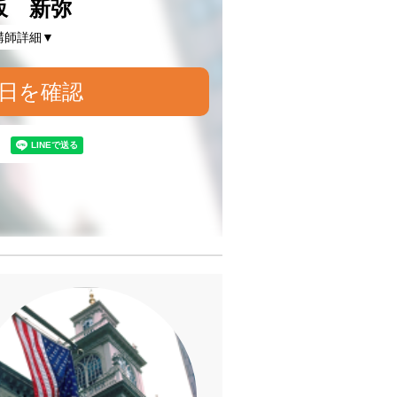
坂 新弥
講師詳細▼
日を確認