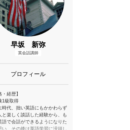
早坂 新弥
英会話講師
プロフィール
格・経歴】
検1級取得
生時代、拙い英語にもかかわらず
人と楽しく談話した経験から、も
英語で会話ができるようになりた
思い、その後は英語学習に没頭し