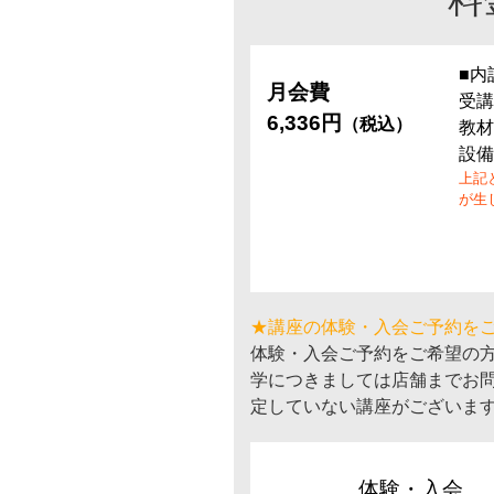
■内
月会費
受講
6,336円
（税込）
教材
設備
上記
が生
★講座の体験・入会ご予約を
体験・入会ご予約をご希望の
学につきましては店舗までお
定していない講座がございま
体験・入会