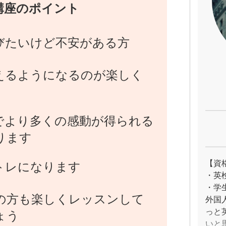
講座のポイント
びたいけど不安がある方
えるようになるのが楽しく
でより多くの感動が得られる
ります
【資
トレになります
・英
・学
の方も楽しくレッスンして
外国
っと
ょう
いと