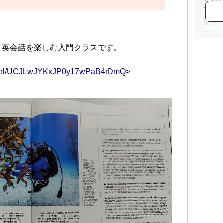
てい
徒さ
スン
！英会話を楽しむ入門クラスです。
annel/UCJLwJYKxJP0y17wPaB4rDmQ
>