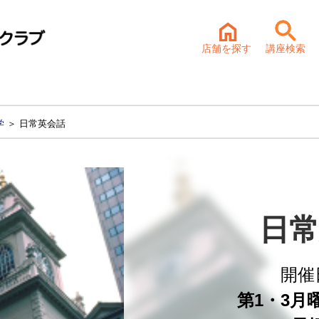
店舗を探す
講座検索
学
＞ 日常英会話
日常
開催
第1・3月曜 