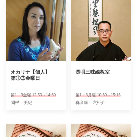
オカリナ【個人】

長唄三味線教室
第①③金曜日
第1・3金曜 12:50～14:50
第1・3月曜 10:30～15:15
関根 美紀
稀音家 六柾介