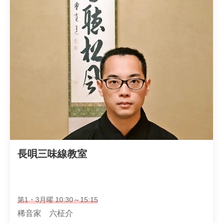
長唄三味線教室
第1・3月曜 10:30～15:15
稀音家 六柾介