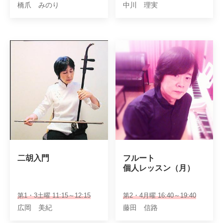
橋爪 みのり
中川 理実
二胡入門
フルート

個人レッスン（月）
第1・3土曜 11:15～12:15
第2・4月曜 16:40～19:40
広岡 美紀
藤田 信路