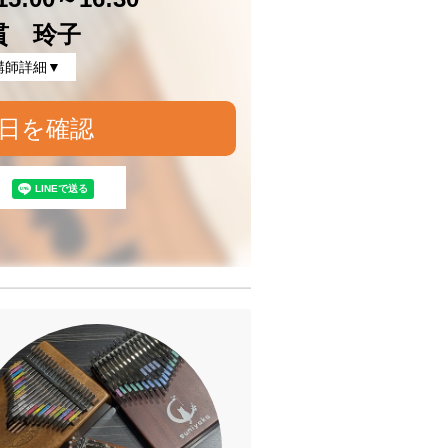
貫 玲子
講師詳細▼
日を確認