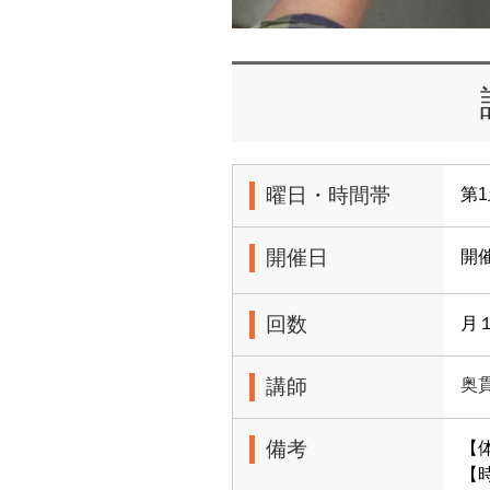
曜日・時間帯
第1
開催日
開
回数
月
講師
奥
備考
【
【時