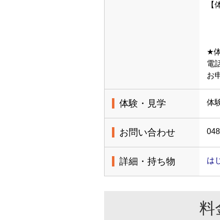
【体
※
★
電話
お
体験・見学
体
お問い合わせ
048
詳細・持ち物
は
料