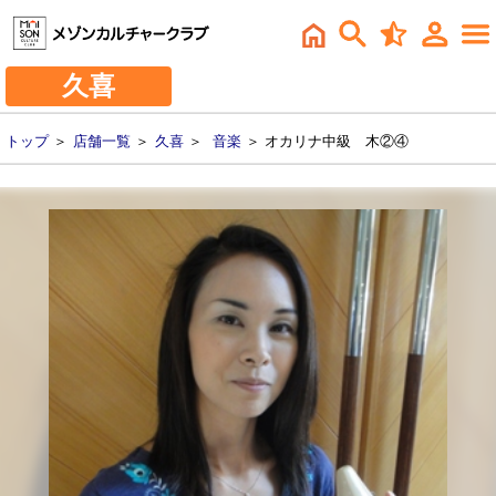
久喜
トップ
＞
店舗一覧
＞
久喜
＞
音楽
＞ オカリナ中級 木②④