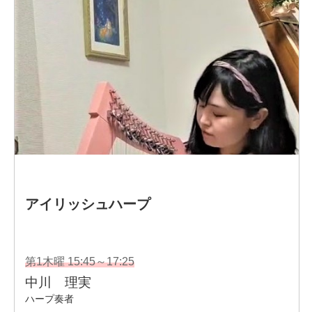
Q!」
女芸人一芸合宿㏌宮崎へ同行し、オカリナ指導行う。
・メゾンカルチャー久喜、カルチャー古河講師。久喜市菖
蒲文化会館にて
子ども向けのワークショップの開催や、ロビーコンサート
や
「久喜ゆかりの演奏家コンサート」などに出演。