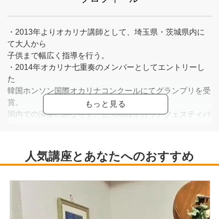
・2013年よりオカリナ講師として、埼玉県・茨城県内に
て大人から
子供まで幅広く指導を行う。
・2014年オカリナ七重奏のメンバーとしてエントリーし
た
韓国ホンソン国際オカリナコンクールにてグランプリを受
賞。
国内での演奏のみならず、台湾高雄オカリナフェスティバ
ル、
韓国コンサートツアーなどにも出演。
・2019年よりオカリナユニット「AMix(アミクス)」を結成
し、
定期的に開催しているコンサートのほか、様々なステージ
での
依頼演奏にも出演。活動の場を広げている。
・2024年1月放映の日本テレビ「世界の果てまでイッテ