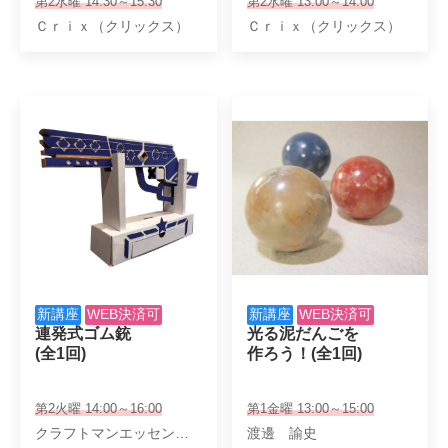
第2水曜 14:30～15:30
第2水曜 13:00～14:00
Ｃｒｉｘ（クリックス）
Ｃｒｉｘ（クリックス）
新講座
WEB決済可
新講座
WEB決済可
連発式ゴム銃

光る泥だんごを

(全1回)
作ろう！(全1回)
第2火曜 14:00～16:00
第1金曜 13:00～15:00
クラフトマンエッセンス 小寺 誠
渡邊 諭史