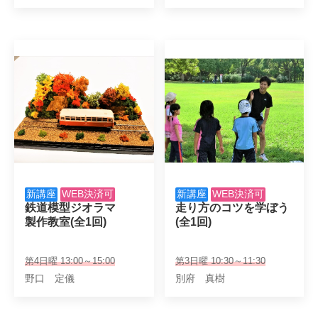
新講座
WEB決済可
新講座
WEB決済可
鉄道模型ジオラマ

走り方のコツを学ぼう

製作教室(全1回)
(全1回)
第4日曜 13:00～15:00
第3日曜 10:30～11:30
野口 定儀
別府 真樹