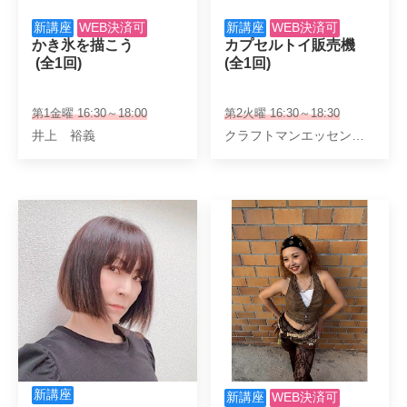
新講座
WEB決済可
新講座
WEB決済可
かき氷を描こう

カプセルトイ販売機

 (全1回)
(全1回)
第1金曜 16:30～18:00
第2火曜 16:30～18:30
井上 裕義
クラフトマンエッセンス 小寺誠
新講座
新講座
WEB決済可