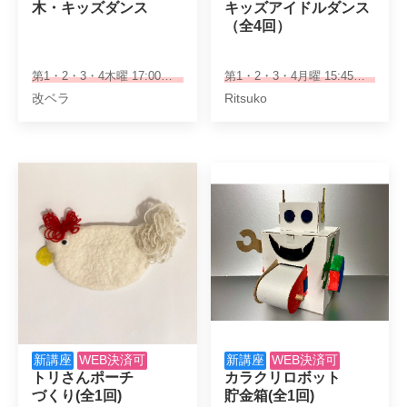
木・キッズダンス
キッズアイドルダンス

（全4回）
第1・2・3・4木曜 17:00～18:00
第1・2・3・4月曜 15:45～16:45
改ベラ
Ritsuko
新講座
WEB決済可
新講座
WEB決済可
トリさんポーチ

カラクリロボット

づくり(全1回)
貯金箱(全1回)