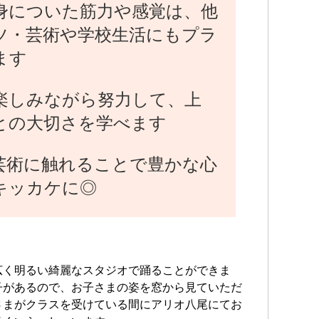
身についた筋力や感覚は、他
《そ
ツ・芸術や学校生活にもプラ
"都
協会
ます
「白
リス
楽しみながら努力して、上
人ダ
との大切さを学べます
"Bal
「く
「シ
芸術に触れることで豊かな心
シン
キッカケに◎
ル
"佐
「ジ
「ロ
ル、
広く明るい綺麗なスタジオで踊ることができま
子があるので、お子さまの姿を窓から見ていただ
現在
さまがクラスを受けている間にアリオ八尾にてお
出演