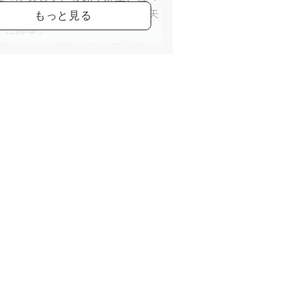
に、コンテンポラリーダンスを矢
子に師事。
4年 ベルギー アントワープ王立バ
学校卒業 。在学中はフランダース
バレエ団の公演にも出演。
15年 こうべ全国洋舞コンクール
シニアの部 第2位。
17年 同コンクール 女性シニアの
第1位&兵庫県知事賞受賞。
×堀内元Ballet for the
ure2017・2018]にて堀内元の抜擢
り
バランシン振付「タランテラ」を
めソリストとして出演し日本各地
る。
18年 佐々木美智子バレエ団 創立
周年記念公演「バフチサライの泉」
アにて主演。