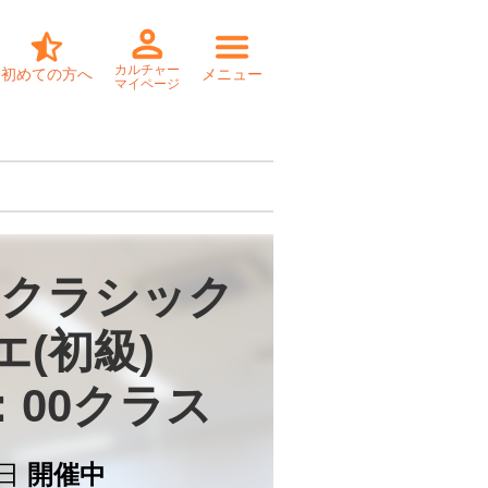
カルチャー
初めての方へ
メニュー
マイページ
クラシック

(初級)

：00クラス
日
開催中