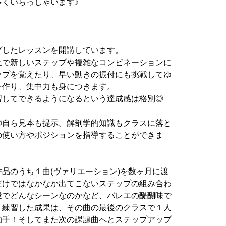
くいらっしゃいます♪
クラ
ダン
》
また
タジ
プしたレッスンを開講しています。
ラブ
上で新しいステップや複雑なコンビネーションに
定期
ップを覚えたり、早い動きの振付にも挑戦してゆ
てコ
を作り、集中力も身につきます。
スを
習してできるようになるという達成感は格別◎
にて
あり
師自ら見本も提示。解剖学的知識もクラスに落と
の使い方やポジションを指導することができま
品のうち１曲(ヴァリエーション)を数ヶ月に渡
だけではなかなか出てこないステップの組み合わ
役でどんなシーンなのかなど、バレエの醍醐味で
。練習した成果は、その曲の最後のクラスで１人
拍手！そしてまた次の課題曲へとステップアップ