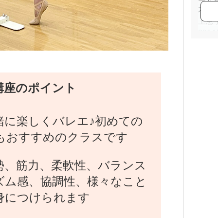
木大
上恵
201
レエ
王立
20
女性
講座のポイント
20
部 
[吉田都
緒に楽しくバレエ♪初めての
Fut
もおすすめのクラスです
によ
G・
はじ
勢、筋力、柔軟性、バランス
を回
ズム感、協調性、様々なこと
20
身につけられます
40
マリ