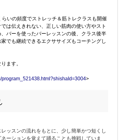
くらいの頻度でストレッチ＆筋トレクラスも開催
けでは伝えきれない、正しい筋肉の使い方やスト
め、バーを使ったバーレッスンの後、クラス後半
お家でも継続できるエクササイズもコーチングし
なります。
ams/program_521438.html?shishaId=3004
>
れ
エレッスンの流れをもとに、少し簡単かつ短くし
ビネーションを覚えて踊ることも挑戦していま