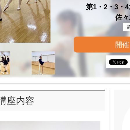
第1・2・3・4水
佐々
開催
講座内容