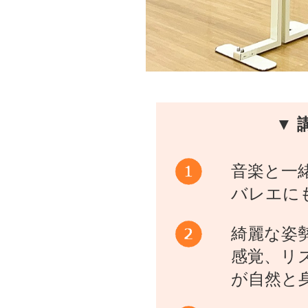
▼ 
音楽と一
バレエに
綺麗な姿
感覚、リ
が自然と