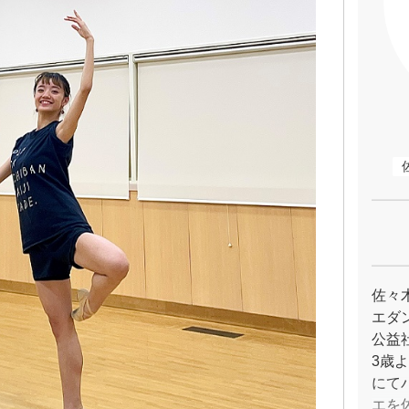
佐々
エダ
公益
3歳
にて
エを