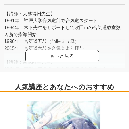
【講師：大越博州先生】
1981年 神戸大学合気道部で合気道スタート
1984年 木下先生をサポートして吹田市の合気道教室数
カ所で指導開始
1998年 合気道五段（当時３５歳）
2015年 合気道六段を合気会より授与
【講師：吉永尚生先生】
1996年 京都工芸繊維大学合気道部で合気道スタート
2012年 木下先生をサポートして江坂教室にて指導開始
2024年 合気道五段を合気会より授与
【代表：木下先生】
吹泉館の館長として、吹田を拠点に宮崎やアメリカにも支
部道場を持ち、毎年主催講師の国際合気道講習大会には、
国内外各地から多くの受講生が参加する世界的な師範（合
気道七段）。阿部師範(合気道十段、1915～2011)の内弟子