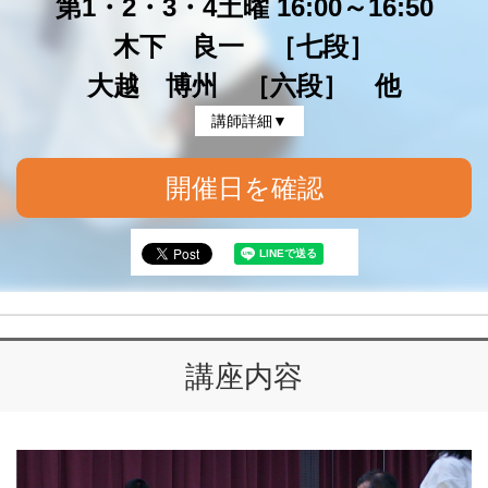
第1・2・3・4土曜 16:00～16:50
木下 良一 ［七段］
大越 博州 ［六段］ 他
講師詳細▼
開催日を確認
講座内容