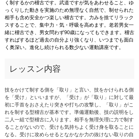
く制するかの稽古です。武道ですが気をあわせること、ゆ
っくりした動きを実施のため無理なく自然で、制せられた
相手も含め安全かつ楽しい稽古です。力みを捨てリラック
スすることで、集中力・気・呼吸を高めます。老若男女一
緒に稽古でき、男女問わず90歳になってもできます。稽古
すればするほど過去の自分より強くなり、いつまでも面白
く奥深い。進化し続けられる数少ない運動講座です。
レッスン内容
技をかけて制する側を「取り」と言い、技をかけられる側
を「受け」といいますが、「受け」が「取り」に対して最
初に手首をおさえたり突きや打ちの攻撃し、「取り」がこ
れを制する型稽古が基本です。準備運動後、技の説明をし
二人一組で型稽古に入ります。相手を無理矢理に力で制す
ることがないので、受けも気持ちよく受け身を取ることに
なる。受けに攻めらせるとなかなか力の抜けない取りの自