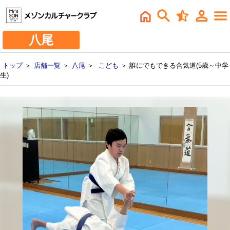
八尾
トップ
＞
店舗一覧
＞
八尾
＞
こども
＞ 誰にでもできる合気道(5歳～中学
生)