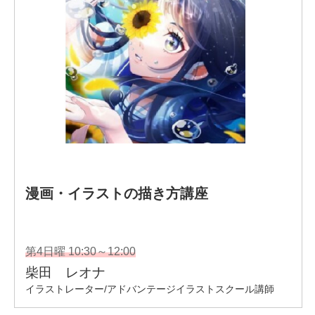
として修行直伝の技。受講者の昇級昇段時には、直接に審
査と指導実施。