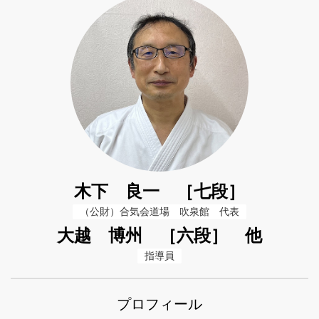
木下 良一 ［七段］
（公財）合気会道場　吹泉館　代表
大越 博州 ［六段］ 他
指導員
プロフィール