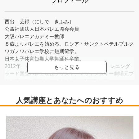
プロフィール
西出 芸録（にしで きふみ）
公益社団法人日本バレエ協会会員
大阪バレエアカデミー教師
８歳よりバレエを始める。ロシア・サンクトペテルブルク
ワガノワバレエ学校に短期留学。
日本女子体育短期大学舞踊科卒業。
2012年 ロシア・サンクトペテルブルクにて、レニング
ラード国立バレエ現役ソリスト、マリインスキー劇場元プ
リマ等に3か月個人レッスンを受けて研鑽を積む。
2017年 大阪バレエアカデミー入団。以後、カンパニー
公演出演などの舞台活動を務める。