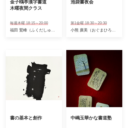
金子鴎亭漢字書道 

池袋書夜会
木曜夜間クラス
毎週木曜 18:15～20:00
第1金曜 18:30～20:30
福田 鷲峰（ふくだしゅうほう）
小熊 廣美（おぐまひろみ）
書の基本と創作　
中嶋玉華かな書道塾