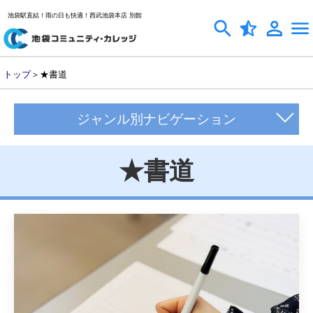
池袋駅直結！雨の日も快適！西武池袋本店 別館
トップ
＞★書道
ジャンル別ナビゲーション
★書道