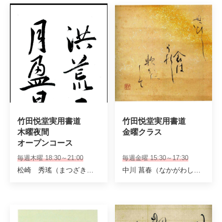
竹田悦堂実用書道

竹田悦堂実用書道

木曜夜間

金曜クラス
オープンコース
毎週木曜 18:30～21:00
毎週金曜 15:30～17:30
松崎 秀瑤（まつざきしゅうよう） 筋野智園
中川 菖春（なかがわしょうしゅん）