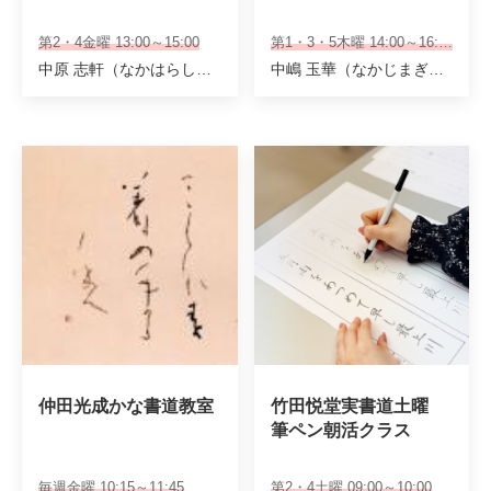
第2・4金曜 13:00～15:00
第1・3・5木曜 14:00～16:00
中原 志軒（なかはらしけん）
中嶋 玉華（なかじまぎょくか）
仲田光成かな書道教室
竹田悦堂実書道土曜 

筆ペン朝活クラス
毎週金曜 10:15～11:45
第2・4土曜 09:00～10:00