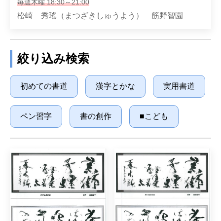
毎週木曜 18:30～21:00
松崎 秀瑤（まつざきしゅうよう） 筋野智園
絞り込み検索
初めての書道
漢字とかな
実用書道
ペン習字
書の創作
■こども