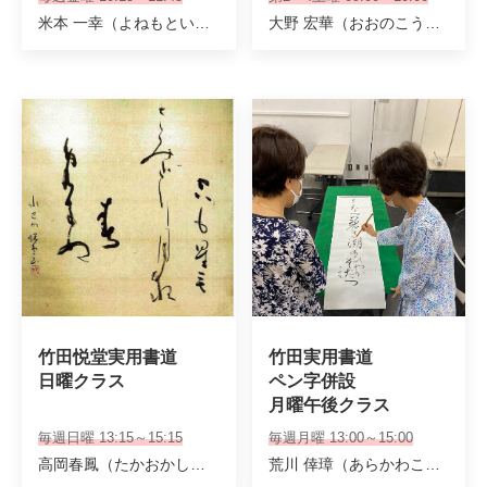
米本 一幸（よねもといっこう） 瀧澤 栖幸（たきざわせいこう）
大野 宏華（おおのこうか）
竹田悦堂実用書道 

竹田実用書道

日曜クラス
ペン字併設

月曜午後クラス
毎週日曜 13:15～15:15
毎週月曜 13:00～15:00
高岡春鳳（たかおかしゅんぽう） 山本遊華（やまもとゆうか）
荒川 倖璋（あらかわこうしょう）