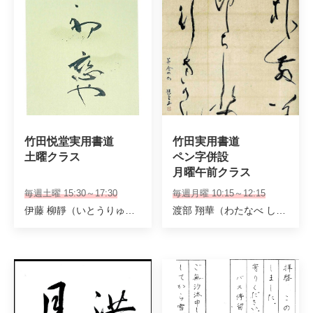
竹田悦堂実用書道 

竹田実用書道

土曜クラス
ペン字併設

月曜午前クラス
毎週土曜 15:30～17:30
毎週月曜 10:15～12:15
伊藤 柳靜（いとうりゅうせい） 大野 宏華（おおのこうか）
渡部 翔華（わたなべ しょうか）