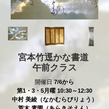
宮本竹逕かな書道 

午前クラス
開催日
7/6から
第1・3・5月曜 10:30～12:30
中村 美綾（なかむらびりょう）
荒木 素園（あらきそえん）