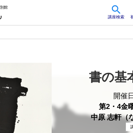
 別館
講座検索
書の基
開催
第2・4金曜 
中原 志軒（