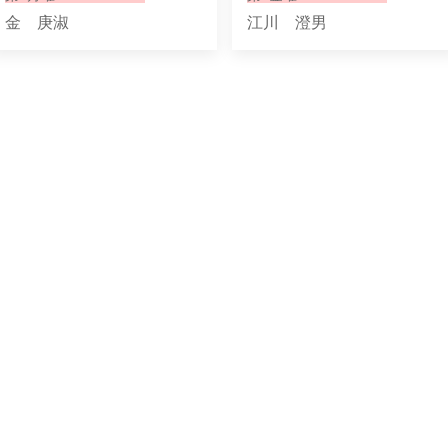
金 庚淑
江川 澄男