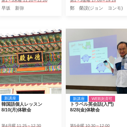
第1・3木曜 11:20～12:20
第1・3金曜 17:05～19:15
早坂 新弥
鄭 榮謨(ジョン ヨンモ)
新講座
新講座
WEB決済可
韓国語個人レッスン

トラベル英会話(入門)

8/10(月)体験会
8/28(金)体験会
第4月曜 11:25～12:30
第5金曜 10:30～12:00