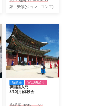
第1・3金曜 19:30～20:30
鄭 榮謨(ジョン ヨンモ)
新講座
WEB決済可
韓国語入門

8/10(月)体験会
第4月曜 10:05～11:20