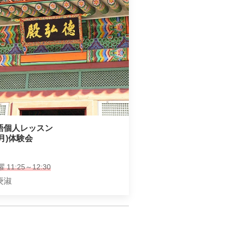
語個人レッスン

0(月)体験会
 11:25～12:30
庚淑