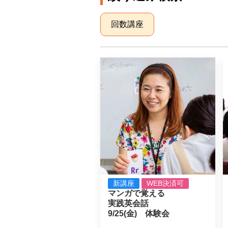
回数講座
新講座
WEB決済可
マンガで覚える

実践英会話

9/25(金)　体験会