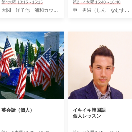
第4水曜 13:15～15:15
第2・4木曜 15:40～16:40
大関 洋子他 浦和カウンセリング研究所講師
申 男淑（しん なむすく）
英会話（個人）
イキイキ韓国語

個人レッスン