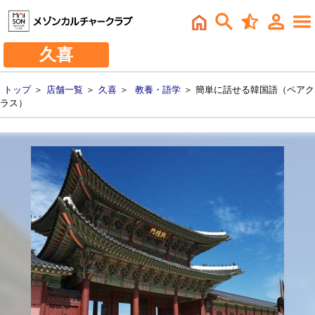
久喜
トップ
＞
店舗一覧
＞
久喜
＞
教養・語学
＞ 簡単に話せる韓国語（ペアク
ラス）